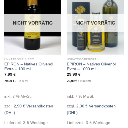
NICHT VORRÄTIG
NICHT VORRÄTIG
UNKATEGORISIERT
UNKATEGORISIERT
EPIRON – Natives Olivenöl
EPIRON – Natives Olivenöl
Extra – 100 mL
Extra – 1000 mL
7,99
€
29,99
€
79,90
€
/
1000
ml
29,99
€
/
1000
ml
inkl. 7 % MwSt.
inkl. 7 % MwSt.
zzgl.
2,90 € Versandkosten
zzgl.
2,90 € Versandkosten
(DHL)
(DHL)
Lieferzeit: 3-5 Werktage
Lieferzeit: 3-5 Werktage