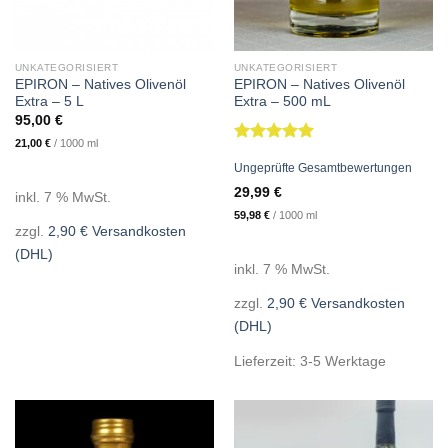
UNKATEGORISIERT
UNKATEGORISIERT
EPIRON – Natives Olivenöl
EPIRON – Natives Olivenöl
Extra – 5 L
Extra – 500 mL
95,00
€
21,00
€
/
1000
ml
Bewertet
Ungeprüfte Gesamtbewertungen
mit
5.00
von 5
29,99
€
inkl. 7 % MwSt.
59,98
€
/
1000
ml
zzgl.
2,90 € Versandkosten
(DHL)
inkl. 7 % MwSt.
zzgl.
2,90 € Versandkosten
(DHL)
Lieferzeit: 3-5 Werktage